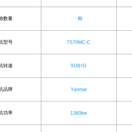
舱数量
- 舱
机型号
7S70MC-C
机转速
91转/分
机品牌
Yanmar
机功率
1360kw