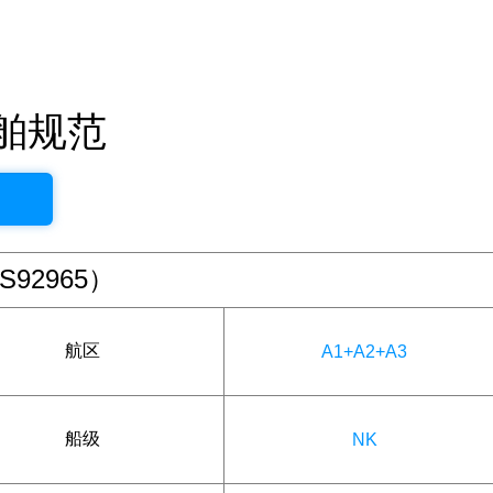
舶规范
92965）
航区
A1+A2+A3
船级
NK