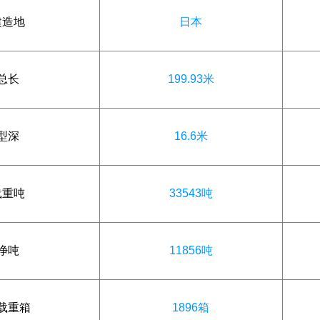
建造地
日本
总长
199.93米
型深
16.6米
载重吨
33543吨
净吨
11856吨
载重箱
1896箱