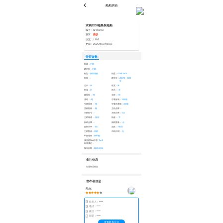
船舶求购
求购1200箱集装箱船
编号：
SP92873
预算：
面议
浏览：
1397
更新：
2025年03月19日
特征参数
船级：
不限
建造地：
不限,
船型：
集装箱船
航区：
A1+A2+A3
船旗：
-
建造年：
2007年 - 2025
年
总长：
米
船宽：
米
型深：
米
吃水：
- 米
载重吨：
- 吨
总吨：
- 吨
净吨：
- 吨
可载标箱：
1200箱
可载重箱：
- 箱
可载冷藏箱：
200箱
货舱数量：
- 舱
主机品牌：
-
主机型号：
-
主机功率：
- kw
主机转速：
- 转/分
航速：
- 节
副机品牌：
-
副机数量：
- 台
副机功率：
- kw
油耗：
- 吨/天
主机数量：
单机
吊机/吊杆：
无
甲板结构：
单甲板
柴油机Nox排放
Tier II
标准满足：
发布日期：
2025-03-19
备注信息
暂无备注信息
发布者信息
船东
联系人：
****
电话：
****
微信：
****
邮箱：
****
查看联系方式