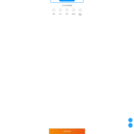
已认证特色服务
融资
估价
勘验
接送船
进出口
代理
联系发布者