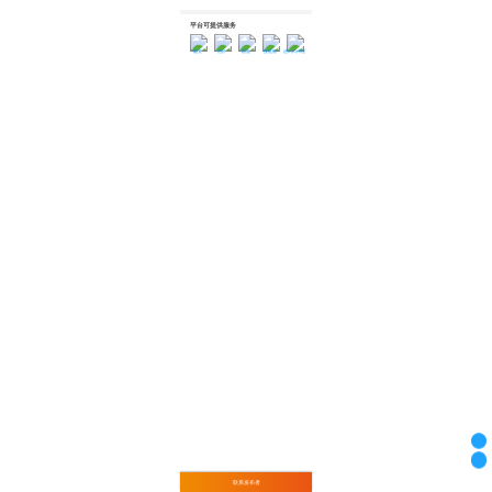
平台可提供服务
融资
估价
勘验
接送船
进出口代理
联系发布者