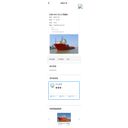
船舶出售
出售17843 马力三用拖轮
编号：
SS92748
价格：
***
查看
浏览：
4191
更新：
2025年01月14日
停航
日常保养一般
一年内已做过坞检或特检
特征参数
证书图纸
照片
备注信息
暂无备注信息
发布者信息
平台直营
***
电话：
***
微信：
***
邮箱：
***
同类型船舶推荐
出售5222 马力三用拖轮
出售6600马力三用拖轮
出售10554马力三用拖轮
平台直营
2151
经纪公司
1865
平台直营
2819