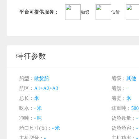
平台可提供服务：
融资
估价
特征参数
船型：
散货船
船级：
其他
航区：
A1+A2+A3
船旗：
-
总长：
米
船宽：
米
吃水：
- 米
载重吨：
58
净吨：
- 吨
货舱数量：
-
舱口尺寸(宽)：
- 米
货舱舱容：
-
主机型号：
-
主机功率：
-