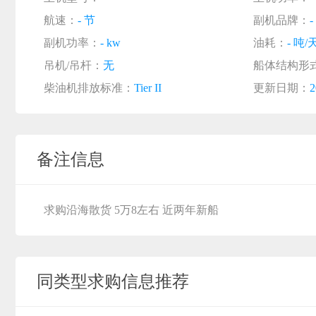
航速：
- 节
副机品牌：
-
副机功率：
- kw
油耗：
- 吨/
吊机/吊杆：
无
船体结构形
柴油机排放标准：
Tier II
更新日期：
2
备注信息
求购沿海散货 5万8左右 近两年新船
同类型求购信息推荐