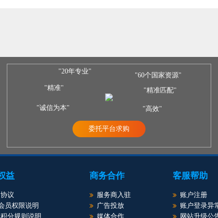
"20年专业"
"60个国家资源"
"精准"
"精准匹配"
"诚信为本"
"高效"
委托平台求购
权益
商务合作
客服帮助
户协议
服务商入驻
账户注册
P会员权限说明
广告投放
账户登录异
员积分规则说明
媒体合作
网站升级公