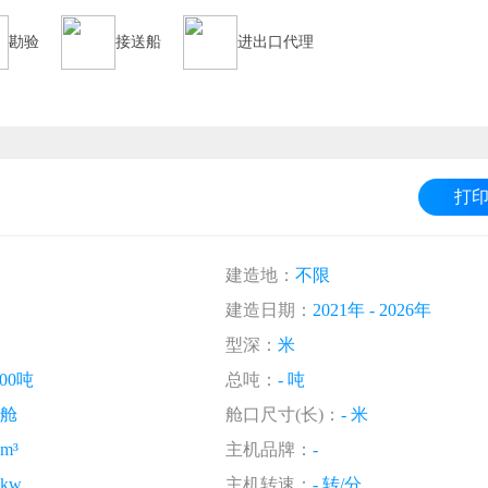
勘验
接送船
进出口代理
打
建造地：
不限
建造日期：
2021年 - 2026年
型深：
米
000吨
总吨：
- 吨
 舱
舱口尺寸(长)：
- 米
 m³
主机品牌：
-
 kw
主机转速：
- 转/分