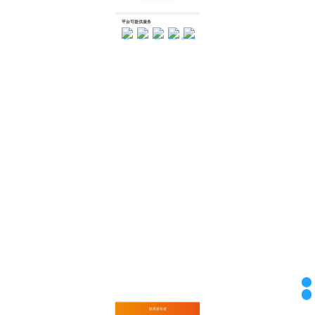
平台可提供服务
融资
估价
勘验
接送船
进出口代理
联系发布者