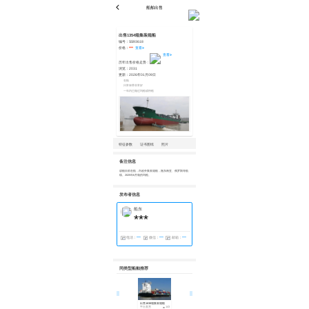
船舶出售
出售1354箱集装箱船
编号：
SS93618
价格：
***
查看
查看
历年出售价格走势：
浏览：
2031
更新：
2026年01月09日
在航
日常保养非常好
一年内已做过坞检或特检
特征参数
证书图纸
照片
备注信息
该船目前在航，内改外集装箱船，跑东南亚、俄罗斯等航
线。2025年6月做的坞检。
发布者信息
船东
***
电话：
***
微信：
***
邮箱：
***
同类型船舶推荐
出售1638箱集装箱船
出售1049箱集装箱船
出售1132箱集装箱船
平台直营
143
平台直营
458
平台直营
609