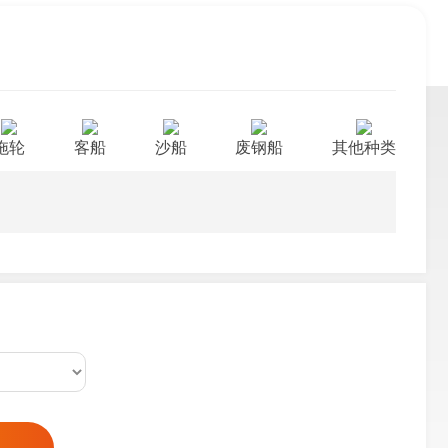
拖轮
客船
沙船
废钢船
其他种类