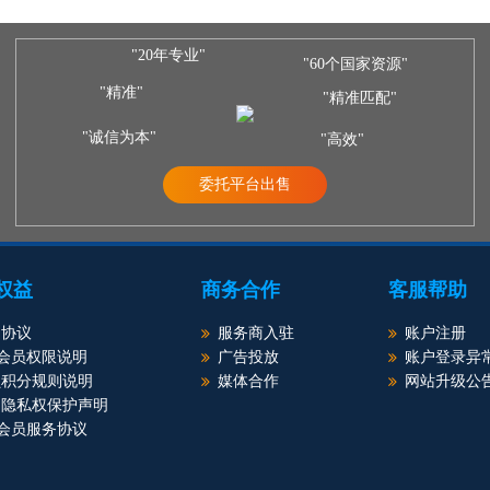
"20年专业"
"60个国家资源"
"精准"
"精准匹配"
"诚信为本"
"高效"
委托平台出售
权益
商务合作
客服帮助
户协议
服务商入驻
账户注册
P会员权限说明
广告投放
账户登录异
员积分规则说明
媒体合作
网站升级公
户隐私权保护声明
P会员服务协议